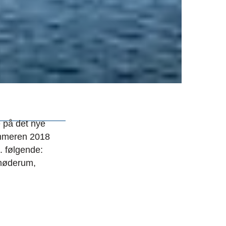
e på det nye
sommeren 2018
. følgende:
 møderum,