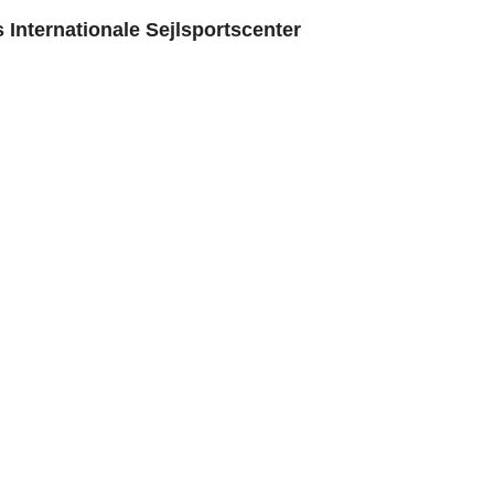
Internationale Sejlsportscenter
ksis arkitekter A/S og Schønherr
ådgivende ingeniører a/s
ioner
Nyttige links
r og Byggeri
Kontakt
ngsservice
Lokationer
Referencer