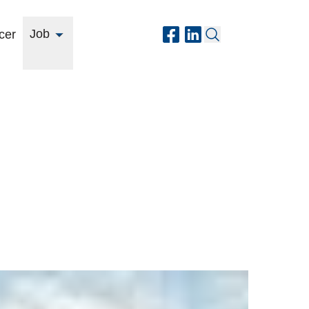
Job
cer