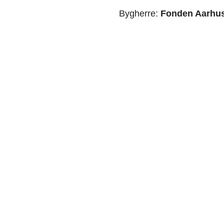
Bygherre:
Fonden Aarhus 
Arkitekt:
Entasis A/S, Pra
Ingeniør:
Henry Jensen R
Raunstrup A/S
Divis
Hovedkontor
Tømre
Robert Fultons Vej 22
Bygni
8200
Aarhus
Detail