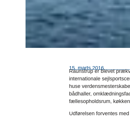
15. marts 2016
Raunstrup er blevet prækva
internationale sejlsports
huse verdensmesterskabern
bådhaller, omklædningsfac
fællesopholdsrum, køkkenfu
Udførelsen forventes med 