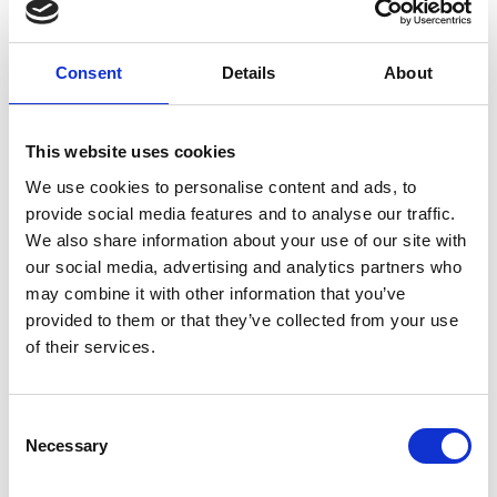
landsdækkende (Tømrer og Snedker) virksomhed,
som udfører opgaver i fag-, hoved- og
totalentrepriser, og vi er din partner, når der skal
Consent
Details
About
tænkes nyt. Uanset om der skal nyt liv i de
eksisterende rammer eller der skal bygges helt nyt
This website uses cookies
fra grunden. Vi skaber – ud fra kundens præmisser,
økonomiske rammer og behov – et gennemarbejdet
We use cookies to personalise content and ads, to
oplæg til gennemførelse af det konkrete projekt.
provide social media features and to analyse our traffic.
Oplægget bliver præsenteret overskueligt og
We also share information about your use of our site with
our social media, advertising and analytics partners who
fremlagt, så bygherren har fuldt overblik over de
may combine it with other information that you’ve
overordnede aspekter som økonomi, byggestyring
provided to them or that they’ve collected from your use
og tidsrammer og med fuld adgang til også at finde
of their services.
den dybe detailindsigt.
Som en af landets største tømrervirksomheder og
Consent
med 7 afdelinger som er strategisk fordelt over hele
Necessary
Selection
Danmark, er vi altid i nærheden af kunden, og vores
dygtige håndværkere løser omhyggeligt alle slags