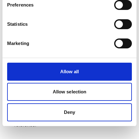
Preferences
(tømrer-, snedker) opgaver så forventningerne til det
færdige resultat bliver indfriet.
Statistics
Klik
her
, og find din lokale kontaktperson
Står du og mangler rådgivning eller søger du blot
Marketing
information til dit næste byggeprojekt? Så tøv ikke,
vi står klar med kompetente medarbejdere til at
varetage alverdens spørgsmål fra alt til
Allow all
materialevalg, pris til opførelsen af byggeriet. Vi
garanterer en løsning med afsæt i nytænkning, og
hvor kommunikation og udførsel altid tager
Allow selection
udgangspunkt i samarbejde, tillid og åbenhed.
Hvis du vil vide mere om vores erfaringer eller de
Deny
igangværende projekter så kan du se mere under
"referencer"