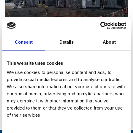
26. januar 2015
Consent
Details
About
Vinduesmontagen skrider frem jf. tidsplanen på
Østergade i Odense. Raunstrup har storentreprisen
indeholdende tømrer- og snedkerarbejder, tagdækning,
This website uses cookies
maler, blikkenslager samt inventar på de 85 boliger.
We use cookies to personalise content and ads, to
Dette er 4. boligprojekt i storentreprise Raunstrup udfører
provide social media features and to analyse our traffic.
for Togt Ejendomme.
We also share information about your use of our site with
our social media, advertising and analytics partners who
Bygherre:
Togt Ejendomme A/S
may combine it with other information that you’ve
Rådgiver:
Henneby Nielsen Ingeniørfirma A/S
provided to them or that they’ve collected from your use
of their services.