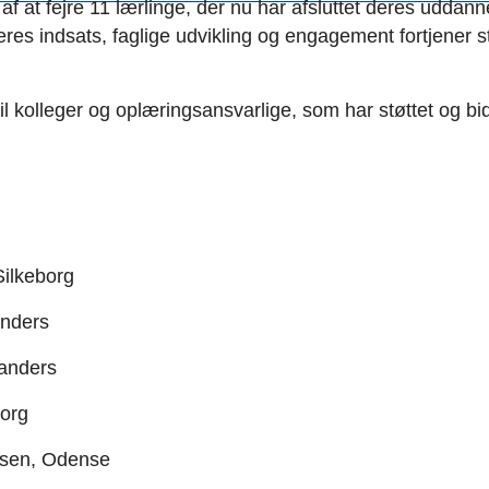
 af at fejre 11 lærlinge, der nu har afsluttet deres uddan
res indsats, faglige udvikling og engagement fortjener s
k til kolleger og oplæringsansvarlige, som har støttet og bi
Silkeborg
anders
anders
borg
sen, Odense