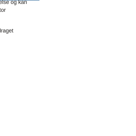
nelse og kan
tor
draget