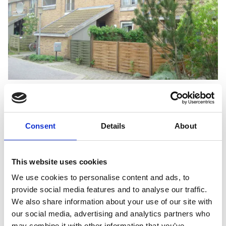
10. juni 2015
Raunstrup er prækvalificeret til hovedentreprisen på
renovering og ombygning af alle boligerne i Vivabolig,
Consent
Details
About
afd. 15. Store Tingbakke i Vodskov. Projektet omfatter
gennemførelse af samlet renoveringsprojekt for
This website uses cookies
afdelingens 217 boliger, som efter renoveringen bliver
We use cookies to personalise content and ads, to
reduceret til 205 boliger. Det samlede boligareal som skal
provide social media features and to analyse our traffic.
renoveres udgør ca. 18.685 m². Arbejdet omfatter bl.a.
We also share information about your use of our site with
renovering af badeværelser, renovering af installationer,
our social media, advertising and analytics partners who
nye ventilationsanlæg, nye vinduer og døre, renovering af
may combine it with other information that you’ve