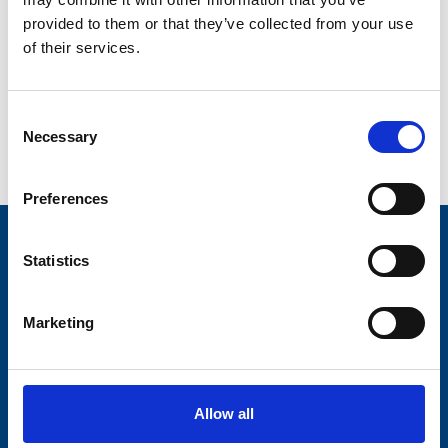
facader og udhæng samt efterisolering af lofter. Ved
provided to them or that they’ve collected from your use
udearealer foretages opdatering med nye belægninger,
of their services.
beplantning, belysning og inventar.
Bygherre:
Vivabolig
Consent
Bygherrerådgiver:
arkitektfirmaet NORD as
Necessary
Selection
Preferences
Statistics
Marketing
Raunstrup A/S
Divisioner
Hovedkontor
Tømrer og Byggeri
Robert Fultons Vej 22
Allow all
8200
Aarhus
Bygningsservice