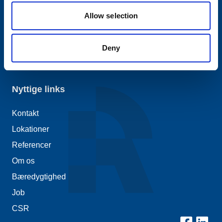
87 120 120
Detail
mail@raunstrup.com
Allow selection
CVR-nr.: 3552 2506
Deny
Nyttige links
Kontakt
Lokationer
Referencer
Om os
Bæredygtighed
Job
CSR